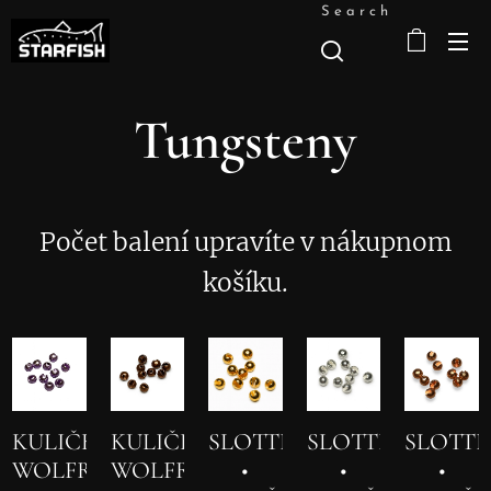
Search
Tungsteny
Počet balení upravíte v nákupnom
košíku.
KULIČKY
KULIČKY
SLOTTED
SLOTTED
SLOTT
WOLFRAMOVÉ
WOLFRAMOVÉ
•
•
•