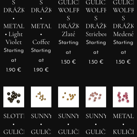
S
S
GULIČKY
GULIČKY
GULIČ
DRÁŽKOU
DRÁŽKOU
WOLFRÁMOVÉ
WOLFRÁMOVÉ
WOLFR
•
•
S
S
S
METALLIC
METALLIC
DRÁŽKOU
DRÁŽKOU
DRÁŽK
• Light
•
Zlaté
Strieborné
Medené
Violet
Coffee
Starting
Starting
Starting
Starting
Starting
at
at
at
at
at
1.50
€
1.50
€
1.50
€
1.90
€
1.90
€
SLOTTED
SUNNY
SUNNY
SUNNY
METALL
•
•
•
•
•
GULIČKY
GULIČKA
GULIČKA
GULIČKA
KULIČK