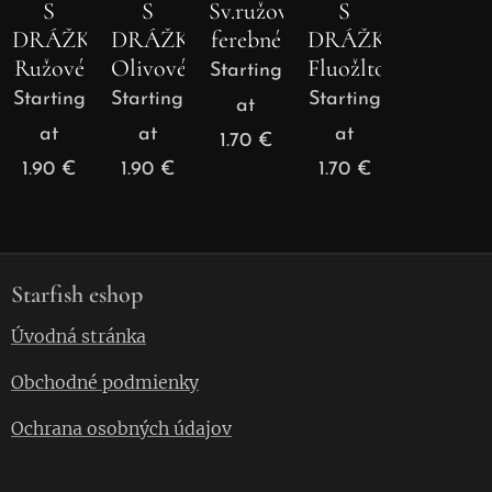
S
S
Sv.ružové
S
DRÁŽKOU
DRÁŽKOU
ferebné
DRÁŽKOU
Ružové
Olivové
Fluožltozelené
Starting
Starting
Starting
Starting
at
at
at
at
1.70
€
1.90
€
1.90
€
1.70
€
Starfish eshop
Úvodná stránka
Obchodné podmienky
Ochrana osobných údajov