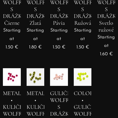
WOLFRÁMOVÉ
WOLFRÁMOVÁ
WOLFRÁMOVÁ
WOLFRÁMOVÁ
WOLFR
S
S
S
S
S
DRÁŽKOU
DRÁŽKOU
DRÁŽKOU
DRÁŽKOU
DRÁŽK
Čierne
Zlatá
Pávia
Ružová
Svetlo
ružové
Starting
Starting
Starting
Starting
Starting
at
at
at
at
at
1.50
€
1.80
€
1.50
€
1.50
€
1.60
€
METALLIC
METALLIC
GULIČKA
COLOR
•
•
WOLFRÁMOVÁ
•
KULIČKY
KULIČKY
S
GULIČKY
WOLFRAMOVÉ
WOLFRAMOVÉ
DRÁŽKOU
WOLFRAMOVÉ