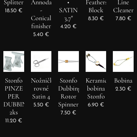
Splitter
AnnodatoreConico
•
Feathers
Line
-
SATIN
Block
Cleaner
18.50
€
Conical
3,7"
8.30
€
7.80
€
finisher
4.20
€
5.40
€
Nožničky
Stonfo
Stonfo
Keramická
Bobina
rovné
PINZE
Dubbing
bobina
2.30
€
Satin 4
PER
Rotor
Stonfo
DUBBING
Spinner
5.50
€
6.90
€
2ks
7.50
€
11.20
€