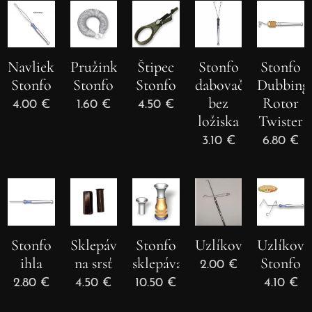
Navliekač
Pružinka
Štipec
Stonfo
Stonfo
Stonfo
Stonfo
Stonfo
dabovač
Dubbing
bez
Rotor
4.00
€
1.60
€
4.50
€
ložiska
Twister
3.10
€
6.80
€
Stonfo
Sklepávač
Stonfo
Uzlíkovač
Uzlíkova
ihla
na srsť
sklepávač
Stonfo
2.00
€
2.80
€
4.50
€
10.50
€
4.10
€