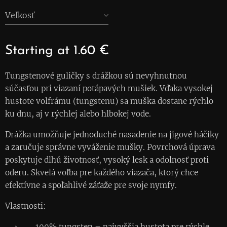
Veľkosť
Starting at
1.60
€
Tungstenové guličky s drážkou sú nevyhnutnou
súčasťou pri viazaní potápavých mušiek. Vďaka vysokej
hustote volfrámu (tungstenu) sa muška dostane rýchlo
ku dnu, aj v rýchlej alebo hlbokej vode.
Drážka umožňuje jednoduché nasadenie na jigové háčiky
a zaručuje správne vyváženie mušky. Povrchová úprava
poskytuje dlhú životnosť, vysoký lesk a odolnosť proti
oderu. Skvelá voľba pre každého viazača, ktorý chce
efektívne a spoľahlivé záťaže pre svoje nymfy.
Vlastnosti:
100% tungsten – najvyššia hustota pre rýchle