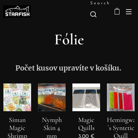
Search
Fólie
Počet kusov upravíte v košíku.
Siman
Nymph
Magic
Hemingwa
Magic
Skin 4
Quills
´s Syntetic
Shrimp
mm
Quill
3.00
€