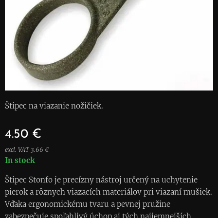
Štipec na viazanie nožičiek.
4.50
€
excl. VAT 3.66 €
In stock
Štipec Stonfo je precízny nástroj určený na uchytenie
pierok a rôznych viazacích materiálov pri viazaní mušiek.
Vďaka ergonomickému tvaru a pevnej pružine
zabezpečuje spoľahlivý úchop aj tých najjemnejších