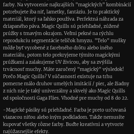
farby. Na vytvorenie najkrajších "magických" kombinácií
potrebujete iba niť, lametky, fantáziu. Je to praktický
materiál, ktorý sa ľahko používa. Perfektná náhrada za
driapaného páva. Magic Quills sú priehľadné, zúžené
prúžky s tmavým okrajom. Veľmi pekné na rýchlu
reprodukciu segmentácie telíčok hmyzu. "Telo" mušky
môže byť vyrobené z farebného drôtu alebo iného
materiálu, potom telo prekryjeme týmito magickými
prúžkami a zalakujeme UV živicou, aby sa zvýšila
trvácnosť muchy. Máte zaručený "magický" výsledok!
Prečo Magic Quills? V súčasnosti existuje na trhu
pomerne málo druhov umelých imitácií / pier, ale žiadny
z nich nie je taký univerzálny a skvelý ako Magic Quills
od spoločnosti Gaga Flies. Vhodné pre muchy od 8 do 22.
-Magické pásiky sú priehľadné. Farba je preto určovaná
viazacou niťou alebo iným podkladom. Takže nemusíte
kupovať všetky rôzne farby. Buďte kreatívni a vytvorte
najúžasnejšie efekty.