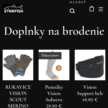
HĽADAŤ
Doplnky na brodenie
Odporúčam
RUKAVICE
Ponožky
Vision
VISION
Vision
Support belt
SCOUT
Subzero
49,90
€
MERINO
29,90
€