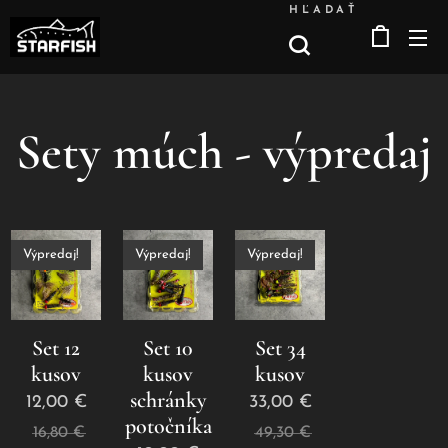
HĽADAŤ
Sety múch - výpredaj
Výpredaj!
Výpredaj!
Výpredaj!
Set 12
Set 10
Set 34
kusov
kusov
kusov
schránky
12,00
€
33,00
€
potočníka
16,80
€
49,30
€