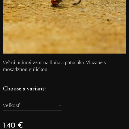
Veľmi účinný vzor na lipňa a potočáka. Viazané s
mosadznou guličkou.
Choose a variant:
Veľkosť
1.40
€