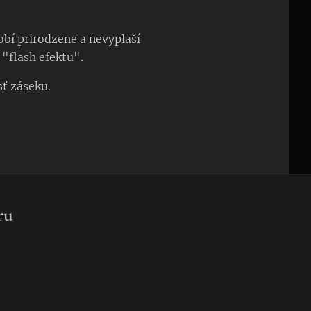
obí prirodzene a nevyplaší
"flash efektu".
sť záseku.
ru