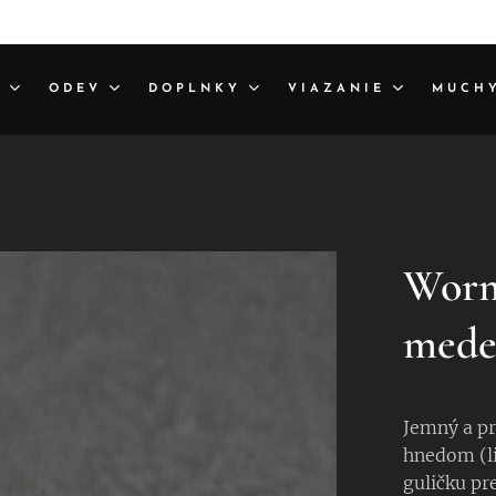
A
ODEV
DOPLNKY
VIAZANIE
MUCH
Worm
mede
Jemný a pr
hnedom (l
guličku pr