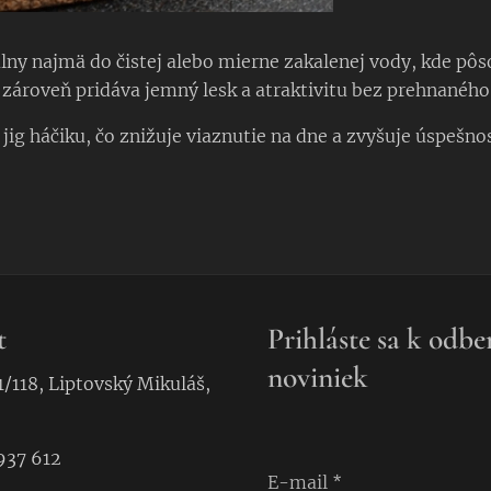
lny najmä do čistej alebo mierne zakalenej vody, kde pôs
zároveň pridáva jemný lesk a atraktivitu bez prehnaného 
jig háčiku, čo znižuje viaznutie na dne a zvyšuje úspešno
t
Prihláste sa k odbe
noviniek
1/118, Liptovský Mikuláš,
937 612
E-mail