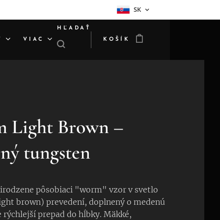
SK
HĽADAŤ
Y
VIAC
KOŠÍK
 Light Brown –
ný tungsten
irodzene pôsobiaci "worm" vzor v svetlo
ight brown) prevedení, doplnený o medenú
e rýchlejší prepad do hĺbky. Mäkké,