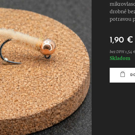
mikrovlaso
drobné bez
potravou p
1,90
€
bez DPH 1,54 
Skladom
D