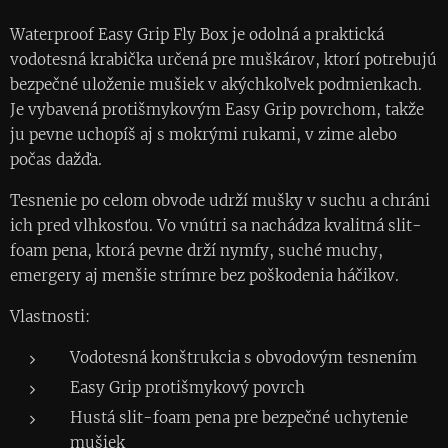
Waterproof Easy Grip Fly Box je odolná a praktická
vodotesná krabička určená pre muškárov, ktorí potrebujú
bezpečné uloženie mušiek v akýchkoľvek podmienkach.
Je vybavená protišmykovým Easy Grip povrchom, takže
ju pevne uchopíš aj s mokrými rukami, v zime alebo
počas dažďa.
Tesnenie po celom obvode udrží mušky v suchu a chráni
ich pred vlhkosťou. Vo vnútri sa nachádza kvalitná slit-
foam pena, ktorá pevne drží nymfy, suché muchy,
emergery aj menšie strímre bez poškodenia háčikov.
Vlastnosti:
Vodotesná konštrukcia s obvodovým tesnením
Easy Grip protišmykový povrch
Hustá slit-foam pena pre bezpečné uchytenie
mušiek