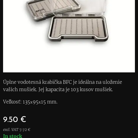
Úplne vodotesná krabička BFC je ideálna na uloženie
vašich mušiek. Jej kapacita je 103 kusov mušiek.
Veľkosť: 135х95х15 mm.
9.50
€
excl. VAT 7.72 €
In stock