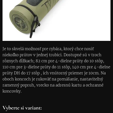
Je to skvelá možnosť pre rybára, ktorý chce nosiť
niekoľko prútov v jednej trubici. Dostupné sú v troch
rôznych dĺžkach; 82 cm pre 4-dielne prúty do 10 stôp,
110 cm pre 3-dielne prúty do 11 stôp, 140 cm pre 4-dielne
prúty DH do 17 stôp , ich vnútorný priemer je 10cm. Na
oboch koncoch je rukoväť na prenášanie, nastaviteľný
ramenný popruh, vrecko na adresnú kartu a ochranné
koncovky.
Vyberte si variant: