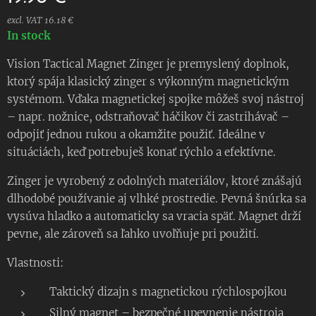
excl. VAT 16.18 €
In stock
Vision Tactical Magnet Zinger je premyslený doplnok,
ktorý spája klasický zinger s výkonným magnetickým
systémom. Vďaka magnetickej spojke môžeš svoj nástroj
– napr. nožnice, odstraňovač háčikov či zastrihávač –
odpojiť jednou rukou a okamžite použiť. Ideálne v
situáciách, keď potrebuješ konať rýchlo a efektívne.
Zinger je vyrobený z odolných materiálov, ktoré znášajú
dlhodobé používanie aj vlhké prostredie. Pevná šnúrka sa
vysúva hladko a automaticky sa vracia späť. Magnet drží
pevne, ale zároveň sa ľahko uvoľňuje pri použití.
Vlastnosti:
Taktický dizajn s magnetickou rýchlospojkou
Silný magnet – bezpečné upevnenie nástroja