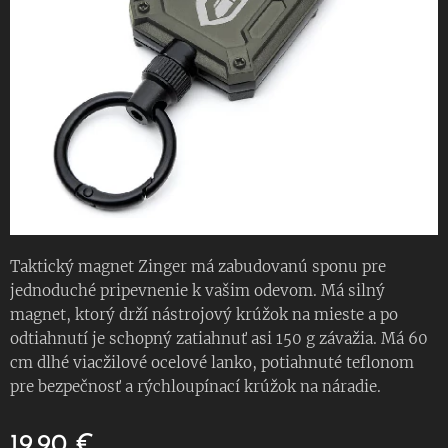
Taktický magnet Zinger má zabudovanú sponu pre
jednoduché pripevnenie k vašim odevom. Má silný
magnet, ktorý drží nástrojový krúžok na mieste a po
odtiahnutí je schopný zatiahnuť asi 150 g závažia. Má 60
cm dlhé viacžilové ocelové lanko, potiahnuté teflonom
pre bezpečnosť a rýchloupínací krúžok na náradie.
19.90
€