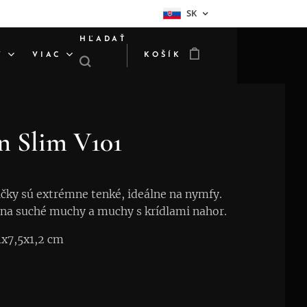
SK
HĽADAŤ
Y
VIAC
KOŠÍK
n Slim V101
čky sú extrémne tenké, ideálne na nymfy.
na suché muchy a muchy s krídlami nahor.
1x7,5x1,2 cm