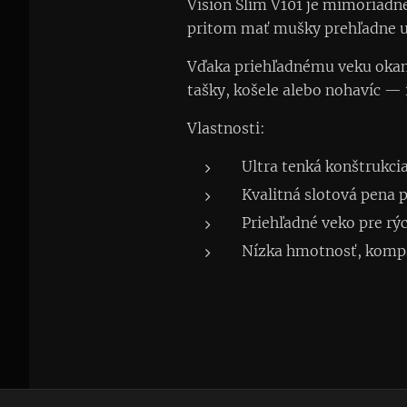
Vision Slim V101 je mimoriadne
pritom mať mušky prehľadne us
Vďaka priehľadnému veku okamži
tašky, košele alebo nohavíc —
Vlastnosti:
Ultra tenká konštrukc
Kvalitná slotová pena 
Priehľadné veko pre rýc
Nízka hmotnosť, kompa