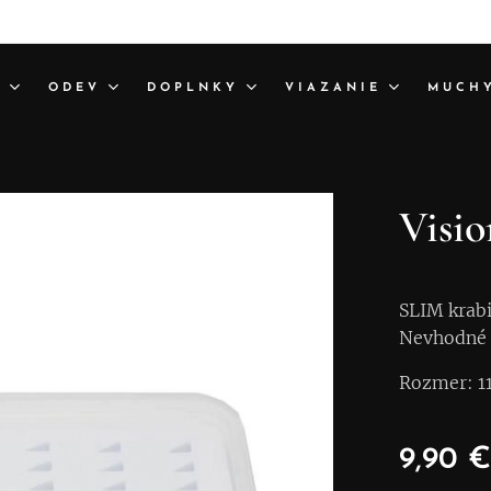
A
ODEV
DOPLNKY
VIAZANIE
MUCH
Visio
SLIM krabi
Nevhodné 
Rozmer: 1
9,90
€