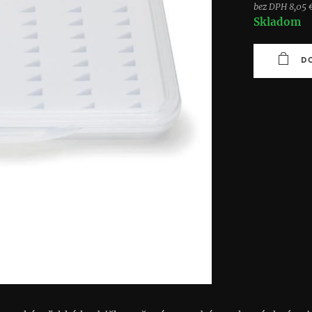
bez DPH 8,05 
Skladom
D