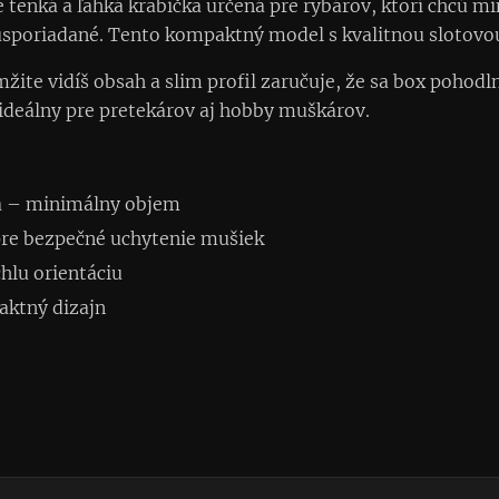
 tenká a ľahká krabička určená pre rybárov, ktorí chcú m
poriadané. Tento kompaktný model s kvalitnou slotovou
te vidíš obsah a slim profil zaručuje, že sa box pohodln
 ideálny pre pretekárov aj hobby muškárov.
ia – minimálny objem
pre bezpečné uchytenie mušiek
hlu orientáciu
ktný dizajn