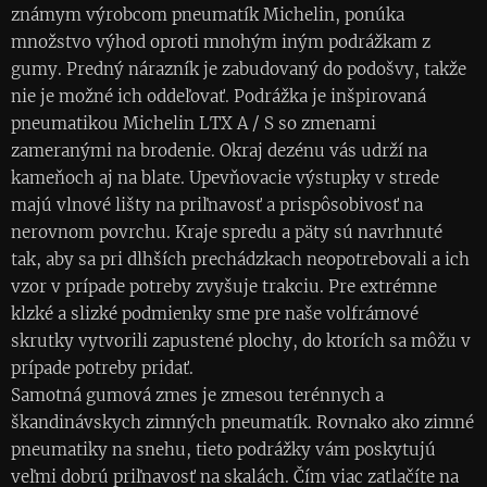
známym výrobcom pneumatík Michelin, ponúka
množstvo výhod oproti mnohým iným podrážkam z
gumy. Predný nárazník je zabudovaný do podošvy, takže
nie je možné ich oddeľovať. Podrážka je inšpirovaná
pneumatikou Michelin LTX A / S so zmenami
zameranými na brodenie. Okraj dezénu vás udrží na
kameňoch aj na blate. Upevňovacie výstupky v strede
majú vlnové lišty na priľnavosť a prispôsobivosť na
nerovnom povrchu. Kraje spredu a päty sú navrhnuté
tak, aby sa pri dlhších prechádzkach neopotrebovali a ich
vzor v prípade potreby zvyšuje trakciu. Pre extrémne
klzké a slizké podmienky sme pre naše volfrámové
skrutky vytvorili zapustené plochy, do ktorích sa môžu v
prípade potreby pridať.
Samotná gumová zmes je zmesou terénnych a
škandinávskych zimných pneumatík. Rovnako ako zimné
pneumatiky na snehu, tieto podrážky vám poskytujú
veľmi dobrú priľnavosť na skalách. Čím viac zatlačíte na