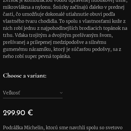
Zvršok je kombináciou vodou upravenej nubukovej usne,
mikrovlákna a nylonu. Šnúrky začínajú ďaleko v prednej
časti, čo umožňuje dokonalé utiahnutie obuvi podľa
vlastného tvaru chodidla. To spolu s vlastnosťami kože z
nich robí jednu z najpohodlnejších brodiacich topánok na
trhu. Vďaka trojitým a dvojitým prešívaným švom,
prešívanej a prilepenej medzipodošve a silnému
gumenému nárazníku, ktorý je súčasťou podošvy, sa z
neho robí super pevná topánka.
Choose a variant:
Veľkosť
299.90
€
Podrážka Michelin, ktorú sme navrhli spolu so svetovo