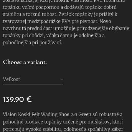
zostáva ľahká, aj keď je mokrá. Vlastnosti PVC robia túto
topánku veľmi podpornou a dodávajú topánke dobrú
stabilitu a torznú tuhosť. Zvršok topánky je prišitý k
tvarovanej medzipodrážke EVA pre pevnosť. Novo
navrhnutá predná časť umožňuje prirodzenejšie ohýbanie
topánky pri chôdzi, vďaka čomu je odolnejšia a
pohodlnejšia pri používaní.
Choose a variant:
Veľkosť
139.90
€
Vision Koski Felt Wading Shoe 2.0 Green sú robustné a
pohodlné brodiace topánky určené pre muškárov, ktorí
potrebujú vysokú stabilitu, odolnosť a spoľahlivý záber