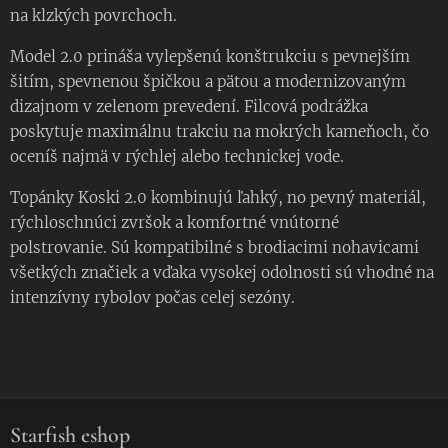
na klzkých povrchoch.
Model 2.0 prináša vylepšenú konštrukciu s pevnejším
šitím, spevnenou špičkou a pätou a modernizovaným
dizajnom v zelenom prevedení. Filcová podrážka
poskytuje maximálnu trakciu na mokrých kameňoch, čo
oceníš najmä v rýchlej alebo technickej vode.
Topánky Koski 2.0 kombinujú ľahký, no pevný materiál,
rýchloschnúci zvršok a komfortné vnútorné
polstrovanie. Sú kompatibilné s brodiacimi nohavicami
všetkých značiek a vďaka vysokej odolnosti sú vhodné na
intenzívny rybolov počas celej sezóny.
Starfish eshop