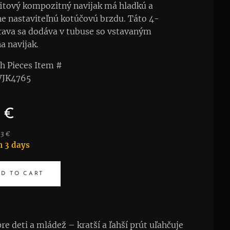
itový kompozitný navijak má hladkú a
ne nastaviteľnú kotúčovú brzdu. Táto 4-
rava sa dodáva v tubuse so vstavaným
 navijak.
h Pieces Item #
 VJK4765
€
43 €
n 3 days
D TO CART
e deti a mládež – kratší a ľahší prút uľahčuje