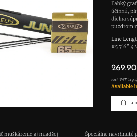
Ľahký graf
účinnú, pl
dielna súp
puzdrom na
Line Lengt
#5 7´6″ 4
269.90
excl. VAT 219.
Available i
AD
iť muškárenie aj mladšej
✅ Špeciálne navrhnuté pr