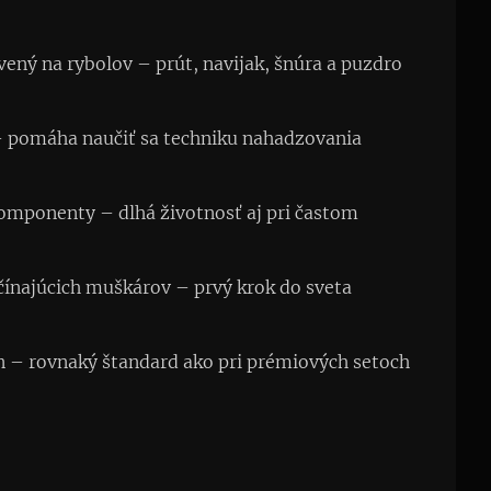
ený na rybolov – prút, navijak, šnúra a puzdro
– pomáha naučiť sa techniku nahadzovania
omponenty – dlhá životnosť aj pri častom
čínajúcich muškárov – prvý krok do sveta
n – rovnaký štandard ako pri prémiových setoch