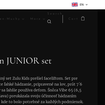
EN
Search
en-Muchy
More
Cart
on JUNIOR set
ý set Zulu Kids prešiel faceliftom. Set pre
e ľahké hádzanie, pripravené na lov, prút 7´6
ý sa ľahšie používa deťom. Šnôra Vibe 65 (6,5
ava) preukázala svoju účinnosť hádzaním
 kde to bolo potrebné za každých podmienok.