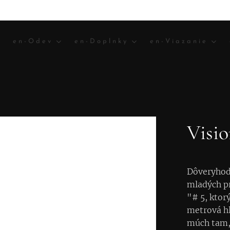
en-Odev
en-Doplnky
en-Viazanie
Visi
Dôveryhodn
mladých pr
"# 5, ktor
metrová hl
múch tam,