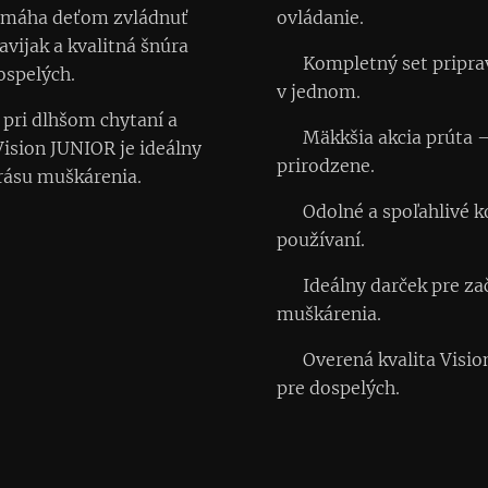
 pomáha deťom zvládnuť
ovládanie.
vijak a kvalitná šnúra
✅ Kompletný set priprav
ospelých.
v jednom.
 pri dlhšom chytaní a
✅ Mäkkšia akcia prúta 
ision JUNIOR je ideálny
prirodzene.
krásu muškárenia.
✅ Odolné a spoľahlivé k
používaní.
✅ Ideálny darček pre za
muškárenia.
✅ Overená kvalita Visio
pre dospelých.