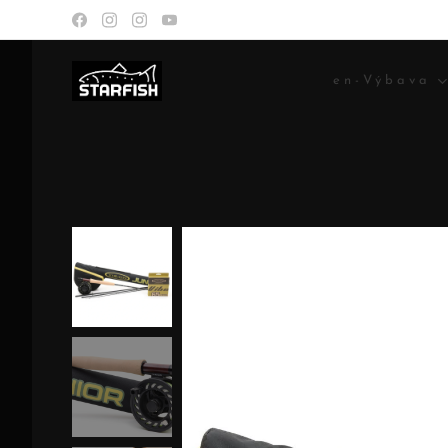
en-Výbava