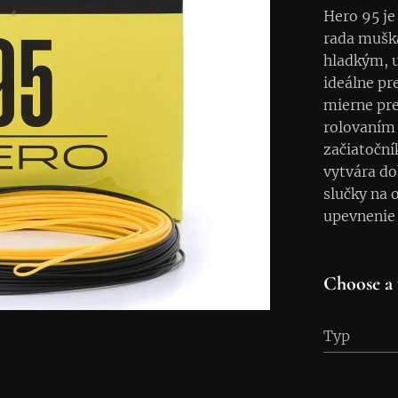
Hero 95 je
rada mušká
hladkým, u
ideálne pr
mierne pre
rolovaním 
začiatočník
vytvára do
slučky na
upevnenie 
Choose a 
Typ