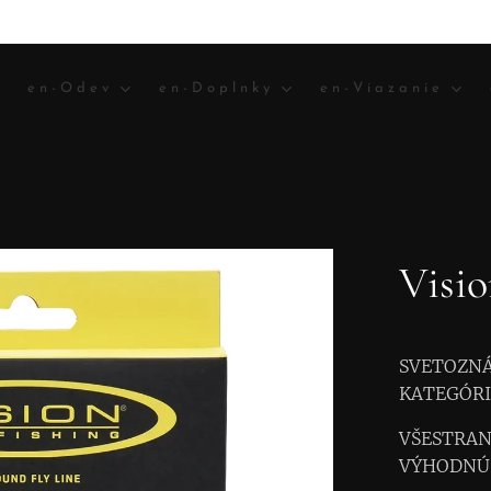
en-Odev
en-Doplnky
en-Viazanie
Visio
SVETOZNÁ
KATEGÓRI
VŠESTRAN
VÝHODNÚ 