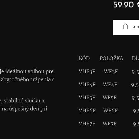
59.90
AD
KÓD POLOŽKA DĹŽ
je ideálnou voľbou pre
VHE3F WF3F 9,5 m /
 zbytočného trápenia s
VHE4F WF4F 9,5 m /
VHE5F WF5F 9,5 m /
, stabilnú slučku a
 na úspešný deň pri
VHE6F WF6F 9,5 m /
VHE7F WF7F 9,5 m /