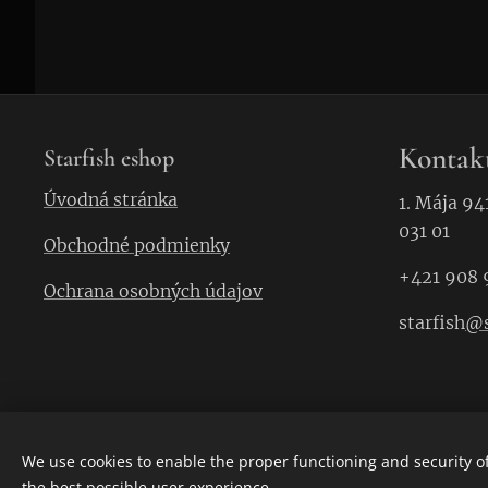
Kontak
Starfish eshop
Úvodná stránka
1. Mája 94
031 01
Obchodné podmienky
+421 908 
Ochrana osobných údajov
starfish
@s
We use cookies to enable the proper functioning and security of
the best possible user experience.