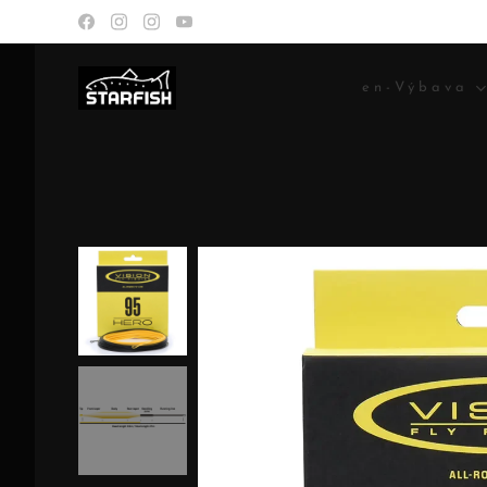
en-Výbava