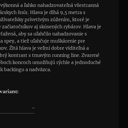
 výkonná a ľahko nahadzovateľná všestranná
rskych šnúr. Hlava je dlhá 9,5 metra s
žívateľsky prívetivým zúžením, ktoré je
e začiatočníkov aj skúsených rybárov. Hlava je
ťažená, aby sa uľahčilo nahadzovanie s
a spey, a tiež uľahčuje muškárenie pre
ov. Žltá hlava je veľmi dobre viditeľná a
brý kontrast s tmavým running line. Zvarené
 oboch koncoch umožňujú rýchle a jednoduché
k backingu a nadväzca.
variant: