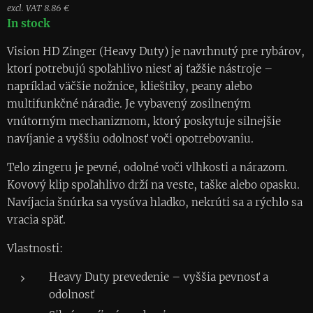
excl. VAT 8.86 €
In stock
Vision HD Zinger (Heavy Duty) je navrhnutý pre rybárov,
ktorí potrebujú spoľahlivo niesť aj ťažšie nástroje –
napríklad väčšie nožnice, klieštiky, peany alebo
multifunkčné náradie. Je vybavený zosilneným
vnútorným mechanizmom, ktorý poskytuje silnejšie
navíjanie a vyššiu odolnosť voči opotrebovaniu.
Telo zingeru je pevné, odolné voči vlhkosti a nárazom.
Kovový klip spoľahlivo drží na veste, taške alebo opasku.
Navíjacia šnúrka sa vysúva hladko, nekrúti sa a rýchlo sa
vracia späť.
Vlastnosti:
Heavy Duty prevedenie – vyššia pevnosť a
odolnosť