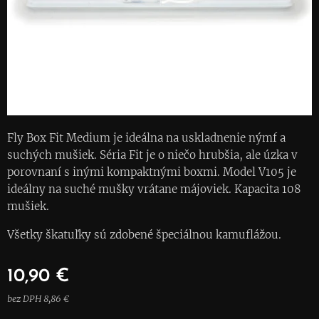
Fly Box Fit Medium je ideálna na uskladnenie nýmf a
suchých mušiek. Séria Fit je o niečo hrubšia, ale úzka v
porovnaní s inými kompaktnými boxmi. Model V105 je
ideálny na suché mušky vrátane májoviek. Kapacita 108
mušiek.
Všetky škatuľky sú zdobené špeciálnou kamuflážou.
10,90
€
bez DPH 8,86 €