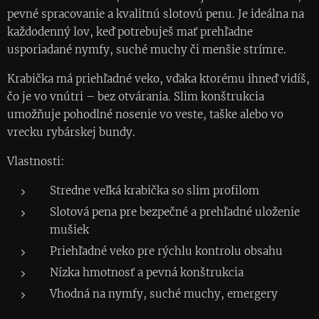
pevné spracovanie a kvalitnú slotovú penu. Je ideálna na
každodenný lov, keď potrebuješ mať prehľadne
usporiadané nymfy, suché muchy či menšie strímre.
Krabička má priehľadné veko, vďaka ktorému ihneď vidíš,
čo je vo vnútri – bez otvárania. Slim konštrukcia
umožňuje pohodlné nosenie vo veste, taške alebo vo
vrecku rybárskej bundy.
Vlastnosti:
Stredne veľká krabička so slim profilom
Slotová pena pre bezpečné a prehľadné uloženie
mušiek
Priehľadné veko pre rýchlu kontrolu obsahu
Nízka hmotnosť a pevná konštrukcia
Vhodná na nymfy, suché muchy, emergery