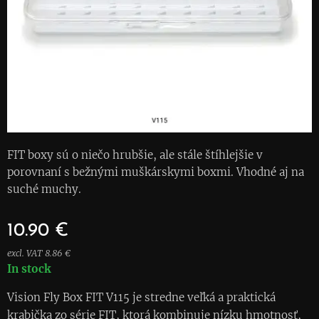
FIT boxy sú o niečo hrubšie, ale stále štíhlejšie v
porovnaní s bežnými muškárskymi boxmi. Vhodné aj na
suché muchy.
10.90
€
excl. VAT 8.86 €
In stock
Vision Fly Box FIT V115 je stredne veľká a praktická
krabička zo série FIT, ktorá kombinuje nízku hmotnosť,