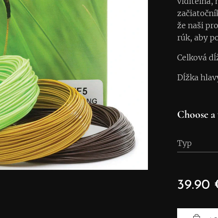
viditeľná, 
začiatočn
že naši pro
rúk, aby p
Celková dĺ
Dĺžka hlav
Choose a 
Typ
39.90