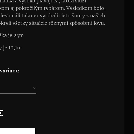
hladká a vysoko plávajúca, ktorá slúži
íkom aj pokročilým rybárom. Výsledkom bolo,
fesionáli takmer vytrhali tieto šnúry z našich
okryli všetky situácie rôznymi spôsobmi lovu.
žka je 25m
y je 10,1m
variant:
€