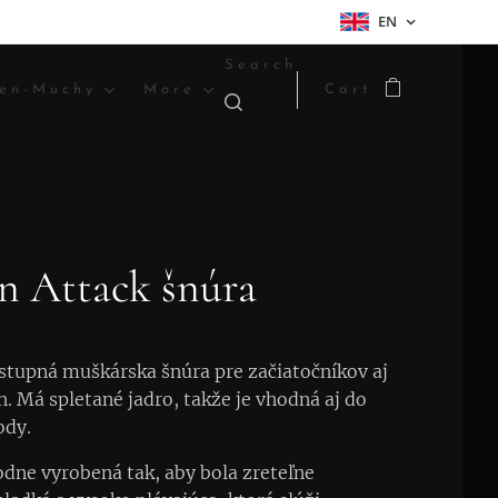
EN
Search
en-Muchy
More
Cart
n Attack šnúra
tupná muškárska šnúra pre začiatočníkov aj
h. Má spletané jadro, takže je vhodná aj do
ody.
dne vyrobená tak, aby bola zreteľne