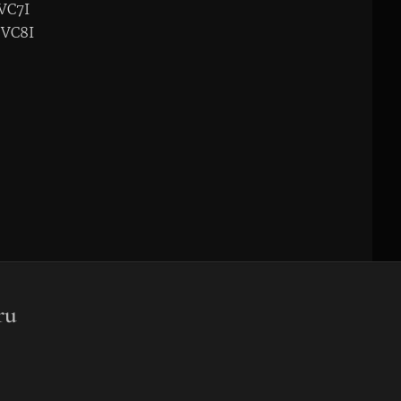
 VC7I
 VC8I
ru