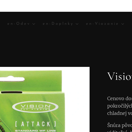
en-Odev
en-Doplnky
en-Viazanie
Visio
Cenovo dos
pokročilýc
chladnej v
Šnúra pôvo