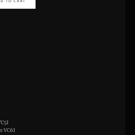
D TO CART
VC5I
wn VC6I