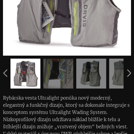
Rybárska vesta Ultralight ponúka nový moderný,
elegantný a funkčný dizajn, ktorý sa dokonale integruje s
konceptom systému Ultralight Wading System.
Nízkoprofilový dizajn udržiava náklad bližšie k telu a
štíhlejší dizajn znižuje „vrstvený objem“ bežných viest.
Ľahký materiál s úpravou DWR rýchlejšie schne a lepšie