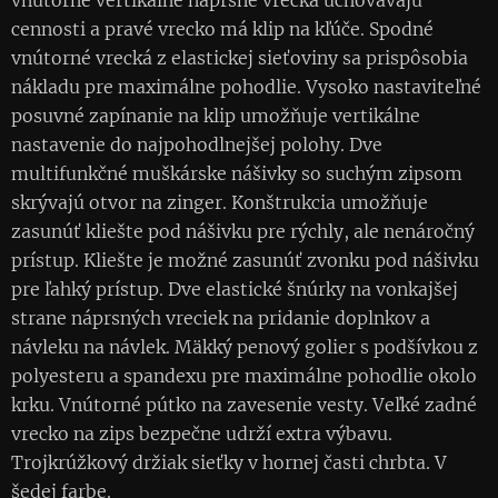
vnútorné vertikálne náprsné vrecká uchovávajú
cennosti a pravé vrecko má klip na kľúče. Spodné
vnútorné vrecká z elastickej sieťoviny sa prispôsobia
nákladu pre maximálne pohodlie. Vysoko nastaviteľné
posuvné zapínanie na klip umožňuje vertikálne
nastavenie do najpohodlnejšej polohy. Dve
multifunkčné muškárske nášivky so suchým zipsom
skrývajú otvor na zinger. Konštrukcia umožňuje
zasunúť kliešte pod nášivku pre rýchly, ale nenáročný
prístup. Kliešte je možné zasunúť zvonku pod nášivku
pre ľahký prístup. Dve elastické šnúrky na vonkajšej
strane náprsných vreciek na pridanie doplnkov a
návleku na návlek. Mäkký penový golier s podšívkou z
polyesteru a spandexu pre maximálne pohodlie okolo
krku. Vnútorné pútko na zavesenie vesty. Veľké zadné
vrecko na zips bezpečne udrží extra výbavu.
Trojkrúžkový držiak sieťky v hornej časti chrbta. V
šedej farbe.