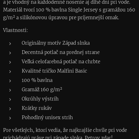
a je vhodný na každodenné nosenie aj dlhé dni pri vode.
Materiál tvorí 100 % bavlna Single Jersey s gramážou 160
g/m² a silikónovou úpravou pre príjemnejší omak.
Vlastnosti:
Originálny motív Západ slnka
Decentná potlač na prednej strane
Veľká celofarebná potlač na chrbte
Kvalitné tričko Malfini Basic
100 % bavlna
Gramáž 160 g/m²
Okrúhly výstrih
Krátky rukáv
Pohodlný unisex strih
Pre všetkých, ktorí vedia, že najkrajšie chvíle pri vode
prichádzajú práve pri západe slnka. Petrov zdar!