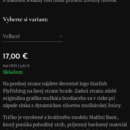
s hladinou a každý hod môže priniesť životný úlovok.
Vyberte si variant:
Veľkosť
17,00
€
bez DPH 13,82 €
Skladom
Na prednej strane nájdete decentné logo Starfish
FlyFishing na ľavej strane hrude. Zadnú stranu zdobí
originálna grafika muškára brodiaceho sa v rieke pri
západe slnka s dynamickou siluetou muškárskej šnúry.
Tričko je vyrobené z kvalitného modelu Malfini Basic,
ktorý ponúka pohodlný strih, príjemný bavlnený materiál