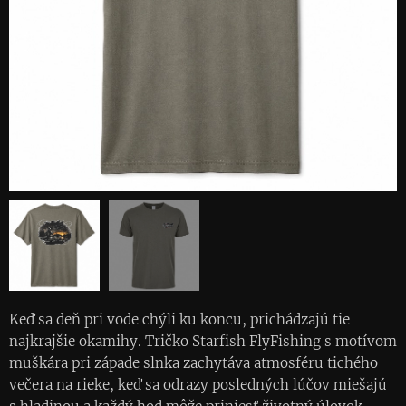
Keď sa deň pri vode chýli ku koncu, prichádzajú tie
najkrajšie okamihy. Tričko Starfish FlyFishing s motívom
muškára pri západe slnka zachytáva atmosféru tichého
večera na rieke, keď sa odrazy posledných lúčov miešajú