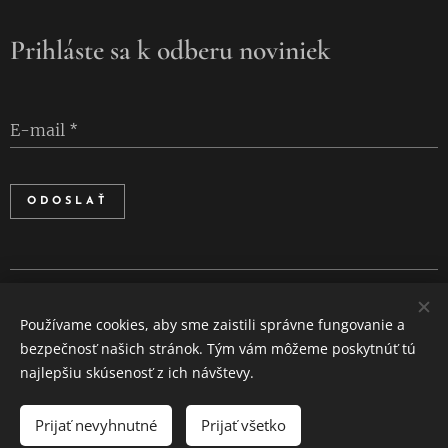
Prihláste sa k odberu noviniek
E-mail
ODOSLAŤ
Cookies
Používame cookies, aby sme zaistili správne fungovanie a
Jazyky
bezpečnosť našich stránok. Tým vám môžeme poskytnúť tú
Slovenčina
English
najlepšiu skúsenosť z ich návštevy.
Prijať nevyhnutné
Prijať všetko
DO KOŠÍKA