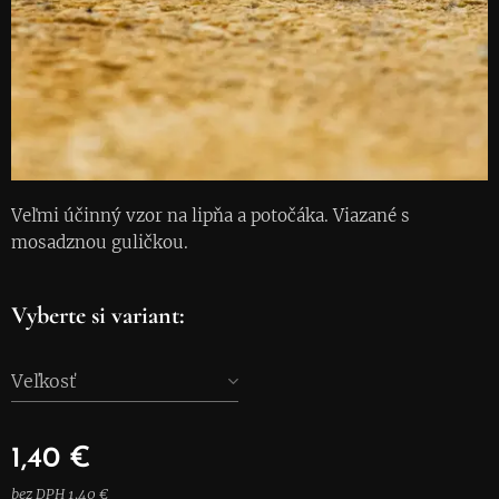
Veľmi účinný vzor na lipňa a potočáka. Viazané s
mosadznou guličkou.
Vyberte si variant:
Veľkosť
1,40
€
bez DPH 1,40 €