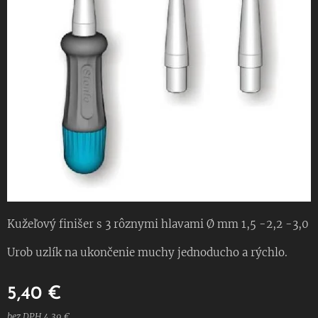
Kužeľový finišer s 3 rôznymi hlavami Ø mm 1,5 -2,2 -3,0
Urob uzlík na ukončenie muchy jednoducho a rýchlo.
5,40
€
bez DPH 4,39 €