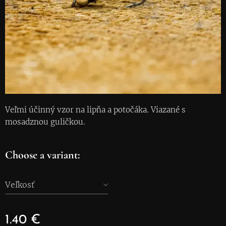
Veľmi účinný vzor na lipňa a potočáka. Viazané s
mosadznou guličkou.
Choose a variant:
Veľkosť
1.40
€