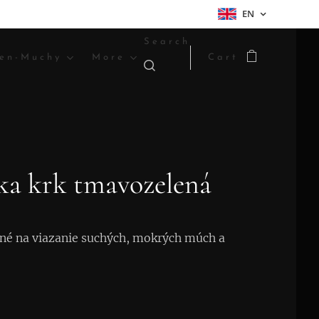
EN
Search
en-Muchy
More
Cart
ka krk tmavozelená
né na viazanie suchých, mokrých múch a