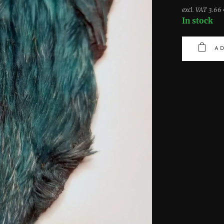
excl. VAT 3.66
In stock
AD