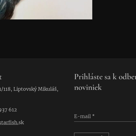
t
Prihláste sa k odbe
noviniek
1/118, Liptovský Mikuláš,
937 612
E-mail
tarfish.
sk