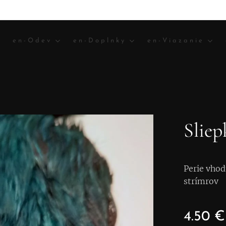
en-Odev
en-Doplnky
en-Viazanie
Sliep
Perie vhod
strímrov
4.50
€