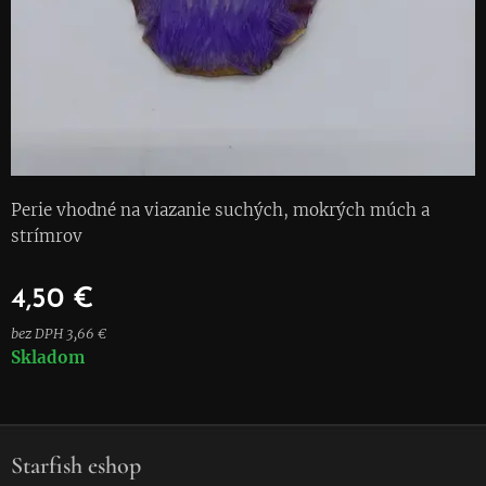
Perie vhodné na viazanie suchých, mokrých múch a
strímrov
4,50
€
bez DPH 3,66 €
Skladom
Starfish eshop