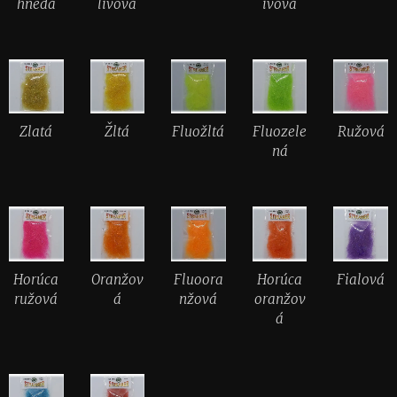
hnedá
livová
ivová
Zlatá
Žltá
Fluožltá
Fluozele
Ružová
ná
Horúca
Oranžov
Fluoora
Horúca
Fialová
ružová
á
nžová
oranžov
á