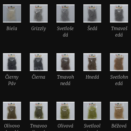
Biela
Grizzly
Svetloše
Šedá
Tmavoš
dá
edá
Čierny
Čierna
Tmavoh
Hnedá
Svetlohn
Páv
nedá
edá
Olivovo
Tmavoo
Olivová
Svetlool
Béžová