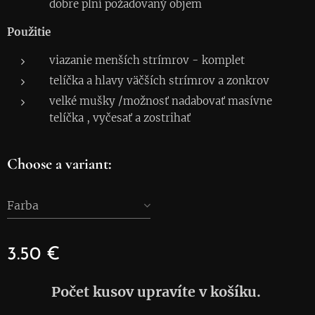
dobre plní požadovaný objem
Použitie
viazanie menších strímrov - komplet
telíčka a hlavy väčších strímrov a zonkrov
velké mušky /možnosť nadabovať masívne
telíčka , vyčesať a zostrihať
Choose a variant:
Farba
3.50
€
Počet kusov upravíte v košíku.