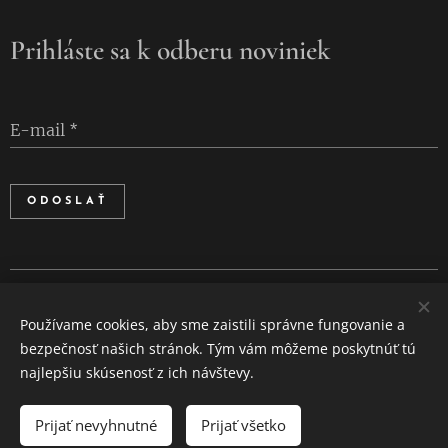
Prihláste sa k odberu noviniek
E-mail
ODOSLAŤ
Cookies
Používame cookies, aby sme zaistili správne fungovanie a
Jazyky
bezpečnosť našich stránok. Tým vám môžeme poskytnúť tú
Slovenčina
English
najlepšiu skúsenosť z ich návštevy.
Prijať nevyhnutné
Prijať všetko
DO KOŠÍKA