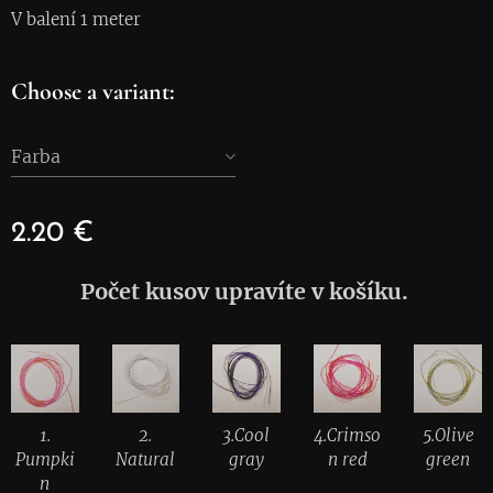
V balení 1 meter
Choose a variant:
Farba
2.20
€
Počet kusov upravíte v košíku.
1.
2.
3.Cool
4.Crimso
5.Olive
Pumpki
Natural
gray
n red
green
n