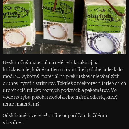
Neskutočný materiál na celé telíčka ako aj na
krúžkovanie, každý odtieň má v určitej polohe odlesk do
modra... Výborný materiál na prekrúžkovanie všetkých
druhov nýmf a strímrov. Taktiež z niektorých farieb sa dá
urobiť celé telíčko rôznych podeniek a pakomárov. Vo
vode na rybu pôsobí neodolateľne najmä odlesk, ktorý
tento materál má.
Odskúšané, overené! Určite odporúčam každému
viazačovi.