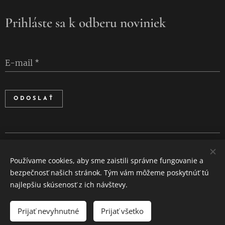
Prihláste sa k odberu noviniek
E-mail
ODOSLAŤ
Cookies
Používame cookies, aby sme zaistili správne fungovanie a
Jazyky
bezpečnosť našich stránok. Tým vám môžeme poskytnúť tú
Slovenčina
English
najlepšiu skúsenosť z ich návštevy.
Prijať nevyhnutné
Prijať všetko
DO KOŠÍKA