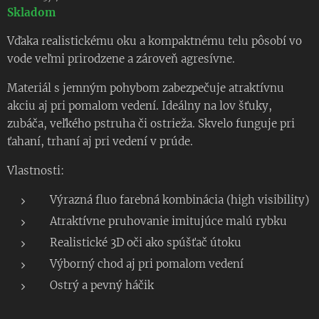
Skladom
Vďaka realistickému oku a kompaktnému telu pôsobí vo
vode veľmi prirodzene a zároveň agresívne.
Materiál s jemným pohybom zabezpečuje atraktívnu
akciu aj pri pomalom vedení. Ideálny na lov šťuky,
zubáča, veľkého pstruha či ostrieža. Skvelo funguje pri
ťahaní, trhaní aj pri vedení v prúde.
Vlastnosti:
Výrazná fluo farebná kombinácia (high visibility)
Atraktívne pruhovanie imitujúce malú rybku
Realistické 3D oči ako spúšťač útoku
Výborný chod aj pri pomalom vedení
Ostrý a pevný háčik