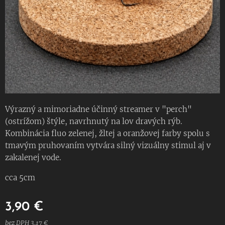
Výrazný a mimoriadne účinný streamer v "perch"
(ostrížom) štýle, navrhnutý na lov dravých rýb.
Kombinácia fluo zelenej, žltej a oranžovej farby spolu s
tmavým pruhovaním vytvára silný vizuálny stimul aj v
zakalenej vode.
cca 5cm
3,90
€
bez DPH 3,17 €