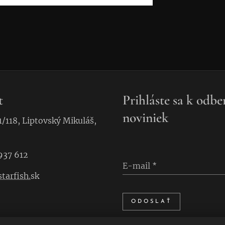
t
Prihláste sa k odbe
noviniek
1/118, Liptovský Mikuláš,
937 612
E-mail
tarfish.
sk
ODOSLAŤ