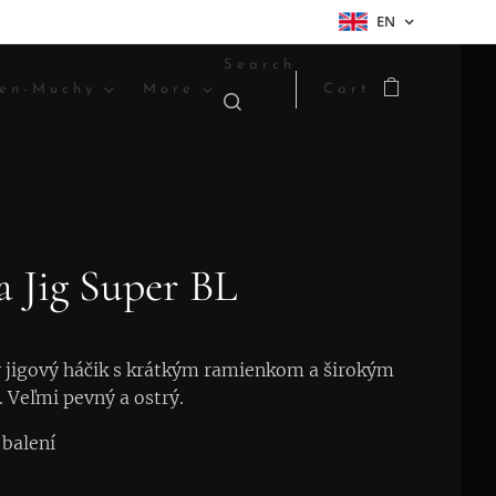
EN
Search
en-Muchy
More
Cart
 Jig Super BL
 jigový háčik s krátkým ramienkom a širokým
 Veľmi pevný a ostrý.
 balení