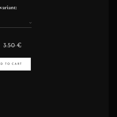
variant:
3.50
€
D TO CART