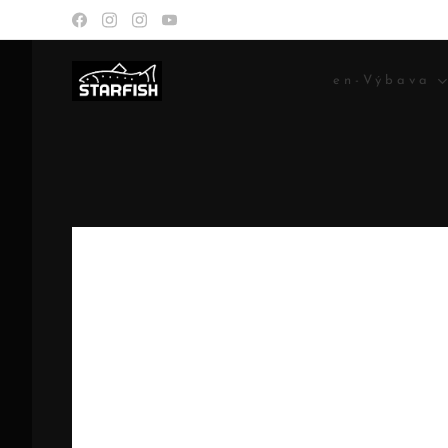
en-Výbava