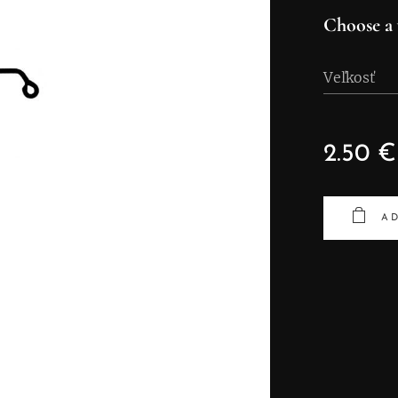
Choose a 
Veľkosť
2.50
€
AD