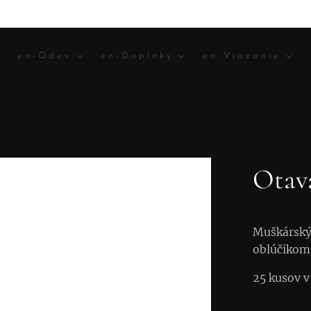
en-Odev
en-Doplnky
en-Viazanie
Otava
Muškárský
oblúčikom.
25 kusov v