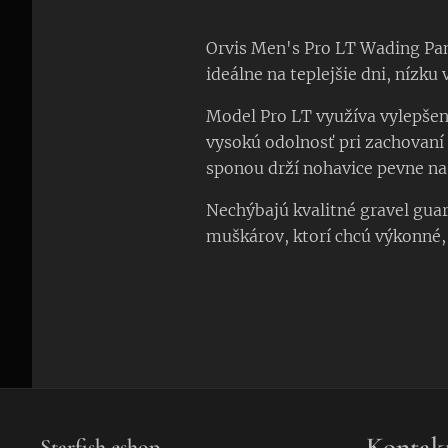
Orvis Men's Pro LT Wading Pan
ideálne na teplejšie dni, nízku 
Model Pro LT využíva vylepše
vysokú odolnosť pri zachovaní
sponou drží nohavice pevne na
Nechýbajú kvalitné gravel gua
muškárov, ktorí chcú výkonné,
Kontak
Starfish eshop