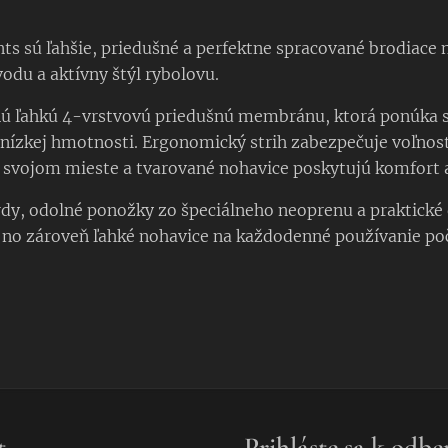
ts sú ľahšie, priedušné a perfektne spracované brodiace
vodu a aktívny štýl rybolovu.
nú ľahkú 4-vrstvovú priedušnú membránu, ktorá ponúka 
 nízkej hmotnosti. Ergonomický strih zabezpečuje voľnos
 svojom mieste a tvarované nohavice poskytujú komfort a
rdy, odolné ponožky zo špeciálneho neoprenu a praktické 
 no zároveň ľahké nohavice na každodenné používanie po
t
Prihláste sa k odbe