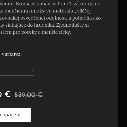
šením. Brodiace nohavice Pro LT vás udržia v
ka menšiemu množstvu materiálu, väčšej
 rovnakej osvedčenej odolnosti a pohodlia ako
y siahajúce do hrudníka. Zjednodušte si
ystém pre potoky a menšie rieky.
 variant:
0
€
539,00
€
O KOŠÍKA