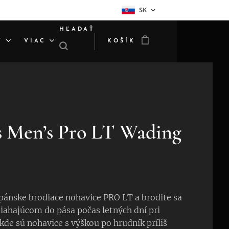
SK
HĽADAŤ
Y
VIAC
KOŠÍK
s Men’s Pro LT Wading
s
 pánske brodiace nohavice PRO LT a brodite sa
siahajúcom do pása počas letných dní pri
kde sú nohavice s výškou po hrudník príliš