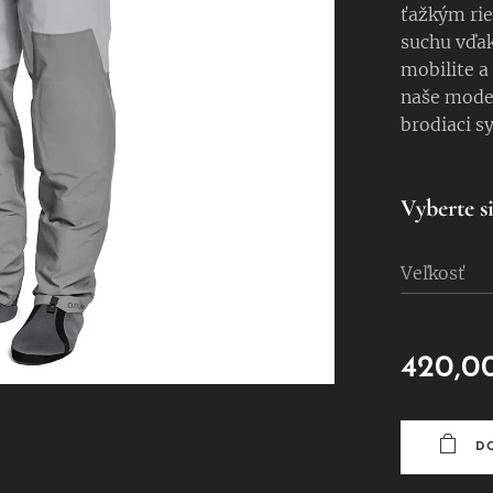
ťažkým rie
suchu vďa
mobilite a
naše model
brodiaci s
Vyberte si
Veľkosť
420,0
D