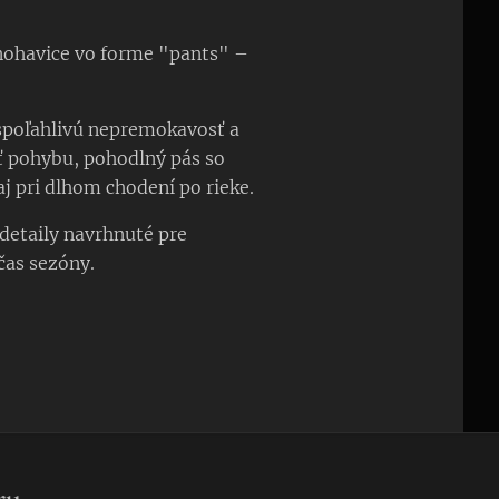
 nohavice vo forme "pants" –
spoľahlivú nepremokavosť a
ť pohybu, pohodlný pás so
j pri dlhom chodení po rieke.
detaily navrhnuté pre
čas sezóny.
ru