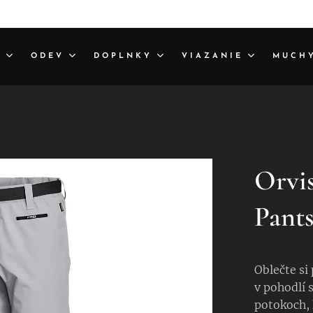
A
ODEV
DOPLNKY
VIAZANIE
MUCH
Orvi
Pant
Oblečte si
v pohodlí 
potokoch, 