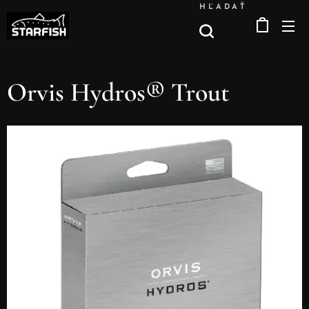
HĽADAŤ
Orvis Hydros® Trout