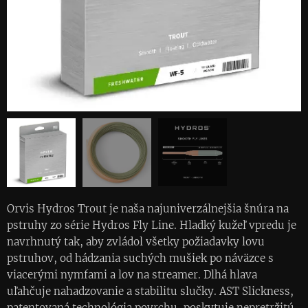
Orvis Hydros Trout je naša najuniverzálnejšia šnúra na
pstruhy zo série Hydros Fly Line. Hladký kužeľ vpredu je
navrhnutý tak, aby zvládol všetky požiadavky lovu
pstruhov, od hádzania suchých mušiek po náväzce s
viacerými nymfami a lov na streamer. Dlhá hlava
uľahčuje nahadzovanie a stabilitu slučky. AST Slickness,
patentovaná technológia povrchu, poskytuje nepretržitú