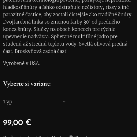
hladkosť šnúry a ľahko odstraňuje nečistoty, riasy a iné
parazitné častice, aby zostali čistejšie ako tradičné šnúry.
Dvojfarebná linka so zmenou farby 30' od predného
konca šnúry. Slučky na oboch koncoch pre rýchle
upevnenie nadväzca. Splietané multifilné jadro pre
studenú až strednú teplotu vody. Svetlá olivová predná
časť. Broskyňová zadná časť.
Vyrobené v USA.
Vyberte si variant:
Typ
99,00
€