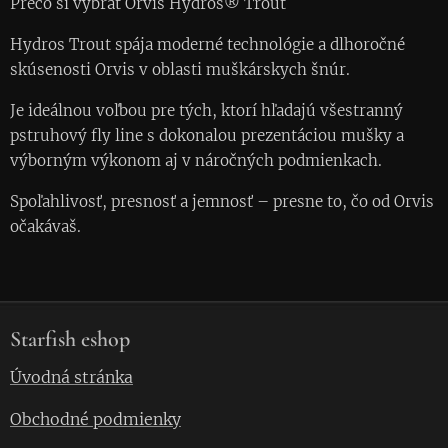
Prečo si vybrať Orvis Hydros® Trout
Hydros Trout spája moderné technológie a dlhoročné
skúsenosti Orvis v oblasti muškárskych šnúr.
Je ideálnou voľbou pre tých, ktorí hľadajú všestranný
pstruhový fly line s dokonalou prezentáciou mušky a
výborným výkonom aj v náročných podmienkach.
Spoľahlivosť, presnosť a jemnosť – presne to, čo od Orvis
očakávaš.
Starfish eshop
Úvodná stránka
Obchodné podmienky