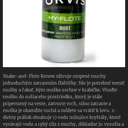
Shake-and-Flote Renew oživuje utopené muchy
jednoduchým zatrasením fľaštičky. Nie je potrebné meniť
mušky a čakať, kým muška uschne v krabičke. Vhoďte
mušku do sušiaceho prostriedku, ktorý je stále
pripevnený na veste, zatvorte vrch, silno zatraste a
muška je okamžite suchá a môžete sa vrátiť k lovu. 2-
dielny prášok obsahuje 1) vodu milujúce kryštály, ktoré
vysávajú vodu a rybý sliz z muchy, dôkladne ju vysušia a