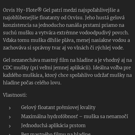
Orvis Hy-Flote® Gel patrí medzi najspoľahlivejšie a
najobľúbenejšie floatanty od Orvisu. Jeho hustá gelová
konzistencia sa jednoducho nanáša prstami priamo na
suchú mušku a vytvára extrémne vodoodpudivý povrch.
Vďaka tomu muška dlhšie pláva, menej nasiakne vodou a
zachováva si správny tvar aj vo vlnách či rýchlej vode.
Gel nezanecháva mastný film na hladine a je vhodný aj na
CDC mušky (pri veľmi jemnej aplikácii). Ideálna voľba pre
každého muškára, ktorý chce spoľahlivo udržať mušky na
hladine počas celého lovu.
Vlastnosti:
Gelový floatant prémiovej kvality
Maximálna hydrofóbnosť – muška sa nenamočí
Jednoduchá aplikácia prstom
Bez mastného filmu na hladine