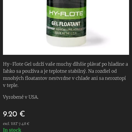
Hy-Flote Gel udrží vaše muchy dlhšie plávať po hladine a
ľahko sa používa a je teplotne stabilný. Na rozdiel od
mnohých floatantov nestvrdne v chlade ani sa neroztopí
v teple.
Vyrobené v USA.
9.20
€
excl. VAT 7.48 €
In stock