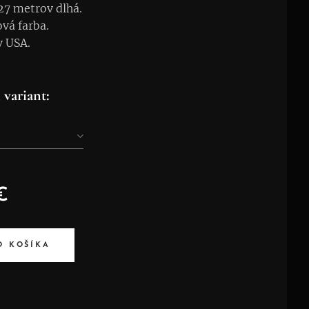
27 metrov dlhá.
ová farba.
v USA.
 variant:
€
O KOŠÍKA