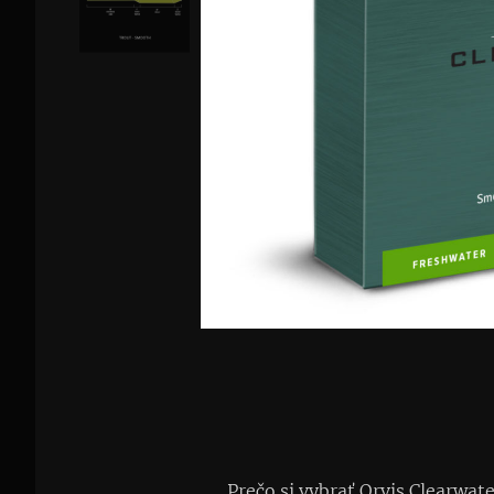
Prečo si vybrať Orvis Clearwat