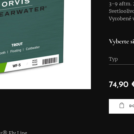
3-9 aftm. 
Svetlooliv
Vyrobené 
Vyberte si
Typ
74,90
D
er® Fly Line