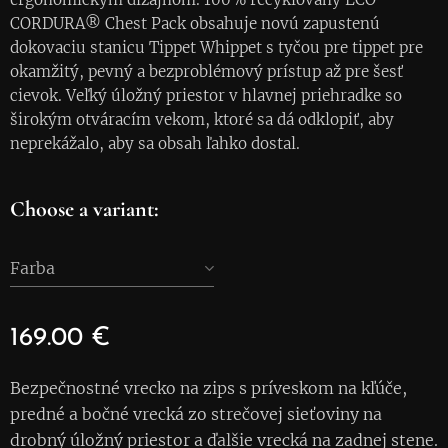
CORDURA® Chest Pack obsahuje novú zapustenú
dokovaciu stanicu Tippet Whippet s tyčou pre tippet pre
okamžitý, pevný a bezproblémový prístup až pre šesť
cievok. Veľký úložný priestor v hlavnej priehradke so
širokým otváracím vekom, ktoré sa dá odklopiť, aby
neprekážalo, aby sa obsah ľahko dostal.
Choose a variant:
Farba
169.00
€
Bezpečnostné vrecko na zips s príveskom na kľúče,
predné a bočné vrecká zo strečovej sieťoviny na
drobný úložný priestor a ďalšie vrecká na zadnej stene.