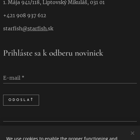
1. Mája 941/118, Liptovský Mikuláš, 031 01
+421 908 937 612
starfish
@starfish.
sk
Prihláste sa k odberu noviniek
E-mail
ODOSLAŤ
Cookies
We use cookies to enable the proper functioning and