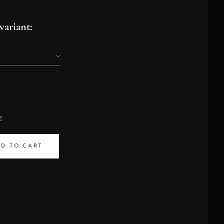
variant:
€
D TO CART