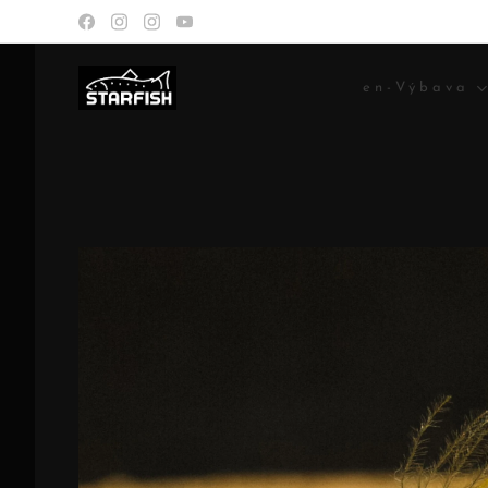
en-Výbava