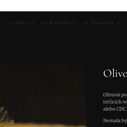
en-Odev
en-Doplnky
en-Viazanie
Oliv
Olivová po
tečúcich 
alebo CDC
Nemala by 