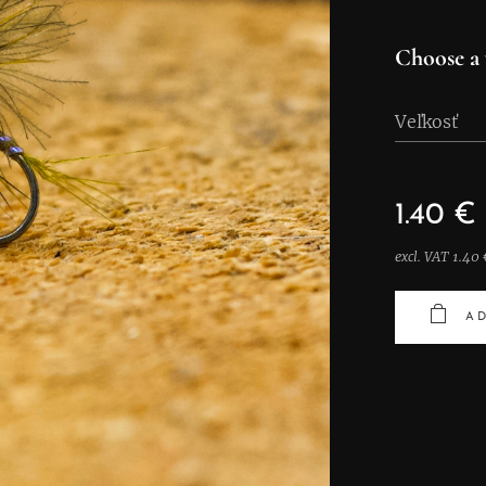
Choose a 
Veľkosť
1.40
€
excl. VAT 1.40 
AD