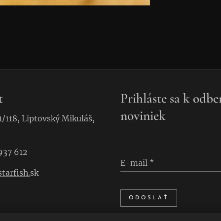
t
Prihláste sa k odbe
noviniek
1/118, Liptovský Mikuláš,
937 612
E-mail
tarfish.
sk
ODOSLAŤ