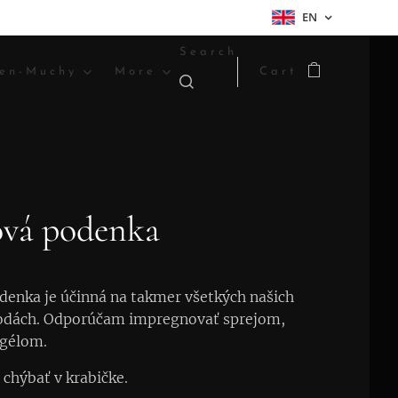
EN
Search
en-Muchy
More
Cart
ová podenka
denka je účinná na takmer všetkých našich
vodách. Odporúčam impregnovať sprejom,
 gélom.
chýbať v krabičke.