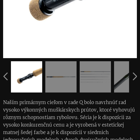
Naším primárnym cieľom v rade Q bolo navrhnúť rad
vysoko výkonných muškárskych prútov, ktoré vyhovujú
rôznym schopnostiam rybolovu. Séria je k dispozícii za
vysoko konkurenčnú cenu a je vyrobená v estetickej
matnej šedej farbe a je k dispozícii v siedmich
jednoručných modeloch a dvoch dvojručných modeloch.