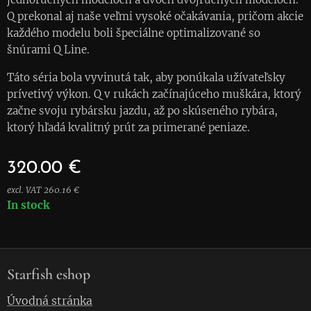
Q prekonal aj naše veľmi vysoké očakávania, pričom akcie
každého modelu boli špeciálne optimalizované so
šnúrami Q Line.
Táto séria bola vyvinutá tak, aby ponúkala užívateľsky
prívetivý výkon. Q v rukách začínajúceho muškára, ktorý
začne svoju rybársku jazdu, až po skúseného rybára,
ktorý hľadá kvalitný prút za primerané peniaze.
320.00
€
excl. VAT 260.16 €
In stock
Starfish eshop
Úvodná stránka