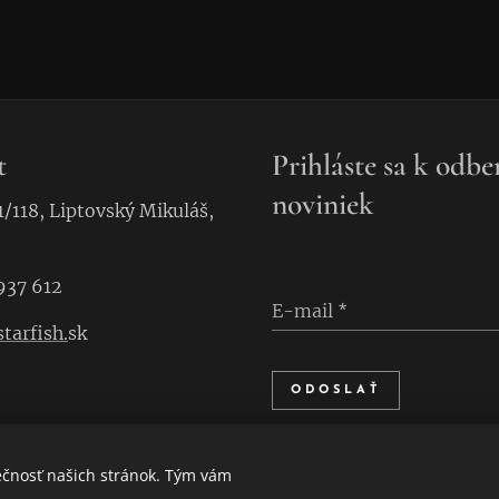
t
Prihláste sa k odbe
noviniek
1/118, Liptovský Mikuláš,
937 612
E-mail
tarfish.
sk
ODOSLAŤ
ečnosť našich stránok. Tým vám