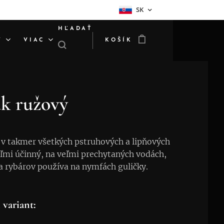
SK
HĽADAŤ
Y
VIAC
KOŠÍK
ák ružový
e v takmer všetkých pstruhových a lipňových
ľmi účinný, na veľmi prechytaných vodách,
a rybárov používa na nymfách guličky.
 variant: