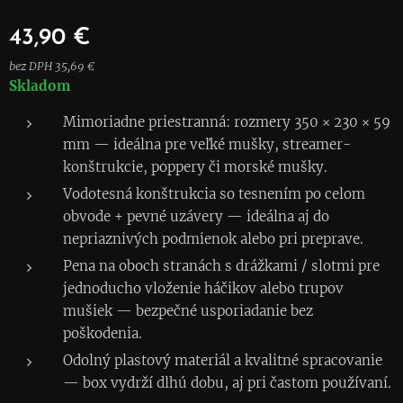
43,90
€
bez DPH 35,69 €
Skladom
Mimoriadne priestranná: rozmery 350 × 230 × 59
mm — ideálna pre veľké mušky, streamer-
konštrukcie, poppery či morské mušky.
Vodotesná konštrukcia so tesnením po celom
obvode + pevné uzávery — ideálna aj do
nepriaznivých podmienok alebo pri preprave.
Pena na oboch stranách s drážkami / slotmi pre
jednoducho vloženie háčikov alebo trupov
mušiek — bezpečné usporiadanie bez
poškodenia.
Odolný plastový materiál a kvalitné spracovanie
— box vydrží dlhú dobu, aj pri častom používaní.