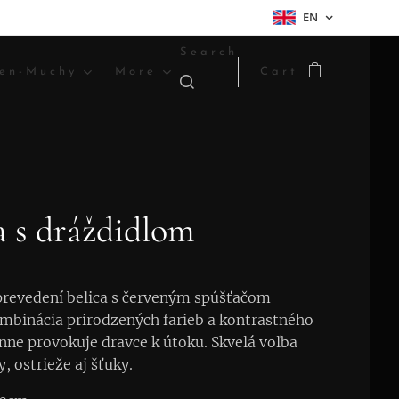
EN
Search
en-Muchy
More
Cart
a s dráždidlom
prevedení belica s červeným spúšťačom
mbinácia prirodzených farieb a kontrastného
inne provokuje dravce k útoku. Skvelá voľba
, ostrieže aj šťuky.