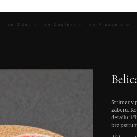
en-Odev
en-Doplnky
en-Viazanie
Belic
Strímer v 
záberu. Ko
detailu úč
pre pstruhy