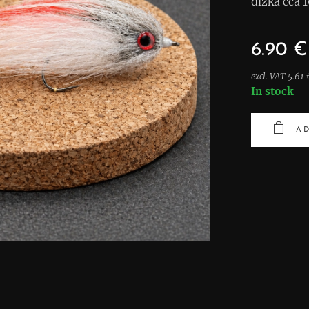
dĺžka cca 
6.90
€
excl. VAT 5.61 
In stock
AD