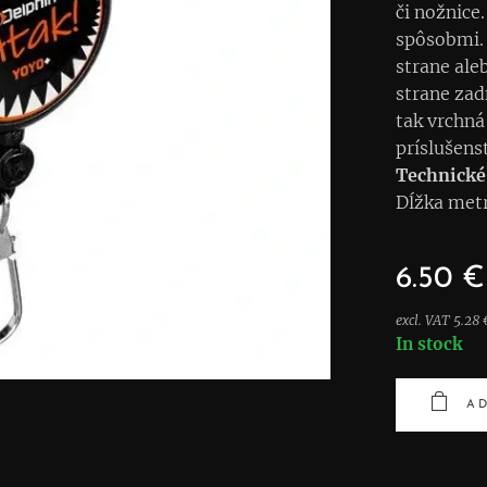
či nožnice
spôsobmi. 
strane ale
strane zad
tak vrchná
príslušens
Technické
Dĺžka met
6.50
€
excl. VAT 5.28 
In stock
AD