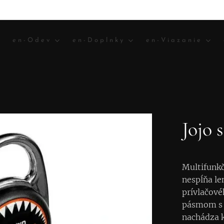
en-Odev
en-Doplnky
en-Viazanie
Jojo
Multifunkč
nespĺňa le
prívlačové
pásmom s 
nachádza k