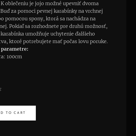
. K oblečeniu je jojo možné upevniť dvoma
Buď za pomoci pevnej karabínky na vrchnej
bo pomocou spony, ktorá sa nachádza na
nej. Pokiaľ sa rozhodnete pre druhú možnosť,
 karabínka umožňuje uchytenie ďalšieho
tva, ktoré potrebujete mať počas lovu poruke.
 parametre:
ra: 100cm
€
D TO CART