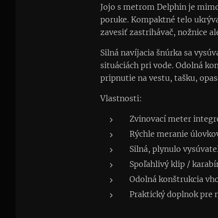
Jojo s metrom Delphin je mimor
poruke. Kompaktné telo ukrýva 
zavesiť zastrihávač, nožnice al
Silná navíjacia šnúrka sa vysúv
situáciách pri vode. Odolná ko
pripnutie na vestu, tašku, opa
Vlastnosti:
Zvinovací meter integr
Rýchle meranie úlovko
Silná, plynulo vysúvate
Spoľahlivý klip / karab
Odolná konštrukcia vh
Praktický doplnok pre 