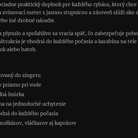
iadne praktický doplnok pre každého rybára, ktorý chce 
zvinovací meter s jasnou stupnicou a zároveň slúži ako z
ebo iné drobné náradie.
a plynulo a spoľahlivo sa vracia späť, čo zabezpečuje poho
nštrukcia je vhodná do každého počasia a karabína na te
sok alebo batoh.
ovaný do zingeru
v priamo pri vode
ľná šnúrka
ína na jednoduché uchytenie
odná do každého počasia
muškárov, vláčkarov aj kaprárov