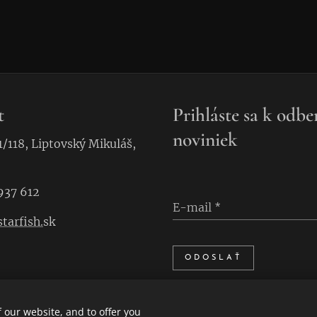
t
Prihláste sa k odbe
noviniek
1/118, Liptovský Mikuláš,
937 612
E-mail
tarfish.
sk
ODOSLAŤ
 our website, and to offer you