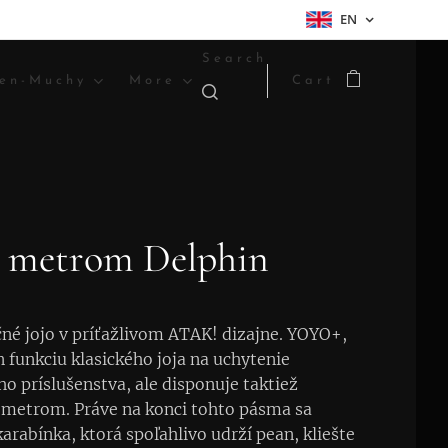
EN
Search
en-Muchy
More
Cart
 s metrom Delphin
né jojo v príťažlivom ATAK! dizajne. YOYO+,
n funkciu klasického joja na uchytenie
ho príslušenstva, ale disponuje taktiež
metrom. Práve na konci tohto pásma sa
arabínka, ktorá spoľahlivo udrží pean, kliešte