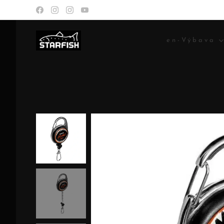
en-Výbava