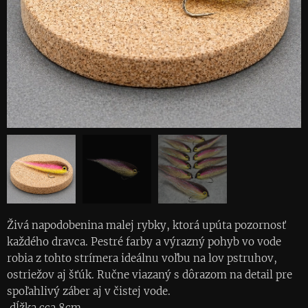
Živá napodobenina malej rybky, ktorá upúta pozornosť
každého dravca. Pestré farby a výrazný pohyb vo vode
robia z tohto strímera ideálnu voľbu na lov pstruhov,
ostriežov aj šťúk. Ručne viazaný s dôrazom na detail pre
spoľahlivý záber aj v čistej vode.
dĺžka cca 8cm