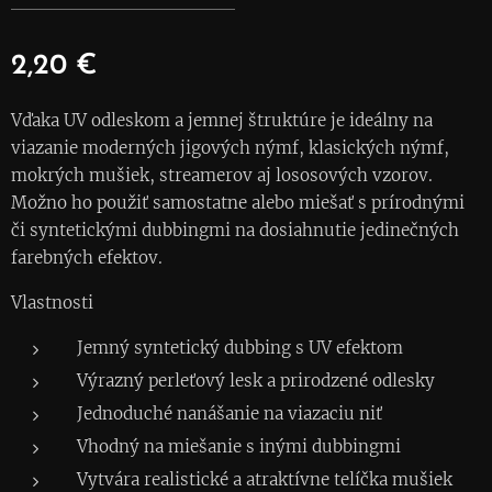
2,20
€
Vďaka UV odleskom a jemnej štruktúre je ideálny na
viazanie moderných jigových nýmf, klasických nýmf,
mokrých mušiek, streamerov aj lososových vzorov.
Možno ho použiť samostatne alebo miešať s prírodnými
či syntetickými dubbingmi na dosiahnutie jedinečných
farebných efektov.
Vlastnosti
Jemný syntetický dubbing s UV efektom
Výrazný perleťový lesk a prirodzené odlesky
Jednoduché nanášanie na viazaciu niť
Vhodný na miešanie s inými dubbingmi
Vytvára realistické a atraktívne telíčka mušiek