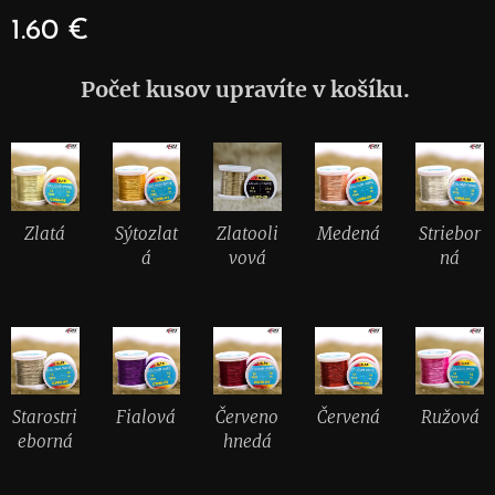
1.60
€
Počet kusov upravíte v košíku.
Zlatá
Sýtozlat
Zlatooli
Medená
Striebor
á
vová
ná
Starostri
Fialová
Červeno
Červená
Ružová
eborná
hnedá