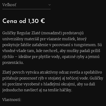
Veľkosť
Cena od
1,30
€
Guličky Regular Zlaté (mosadzné) predstavujú
univerzálny materiál pre viazanie mušiek, ktorý
poskytuje ľahšie zaťaženie v porovnaní s tungstenom. Sú
vhodné všade tam, kde nechceš, aby mušky padali príliš
rýchlo – ideálne pre plytšie vody, opatrné ryby a jemnú
prezentáciu.
Zlatý povrch vytvára atraktívny odraz svetla a spoľahlivo
priťahuje pozornosť rýb v stojatej aj tečúcej vode. Guličky
sú precízne vyrobené s hladkými okrajmi, aby sa dali
jednoducho navliecť aj na tenšie háčiky.
Vlastnosti: